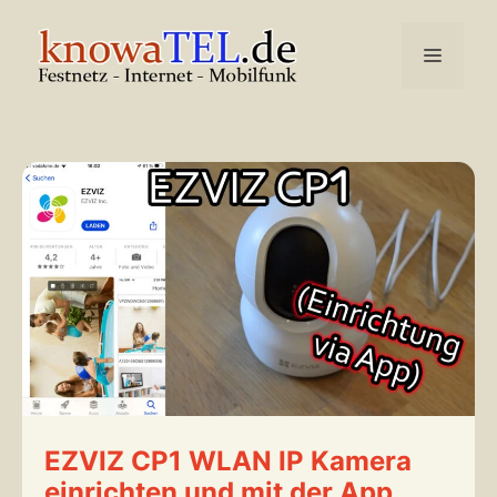
Zum
Inhalt
Menü
springen
EZVIZ CP1 WLAN IP Kamera
einrichten und mit der App