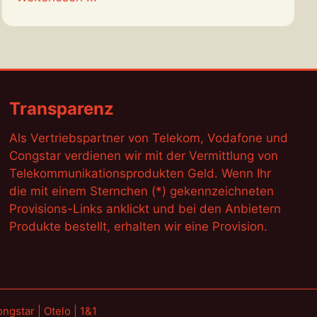
Transparenz
Als Vertriebspartner von Telekom, Vodafone und
Congstar verdienen wir mit der Vermittlung von
Telekommunikationsprodukten Geld. Wenn Ihr
die mit einem Sternchen (*) gekennzeichneten
Provisions-Links anklickt und bei den Anbietern
Produkte bestellt, erhalten wir eine Provision.
gstar | Otelo | 1&1