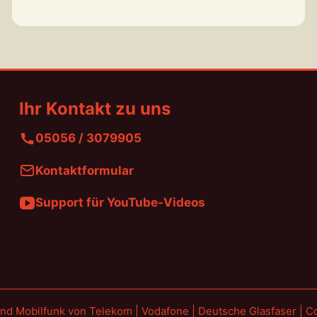
Ihr Kontakt zu uns
05056 / 3079905
Kontaktformular
Support für YouTube-Videos
und Mobilfunk von Telekom | Vodafone | Deutsche Glasfaser | Con