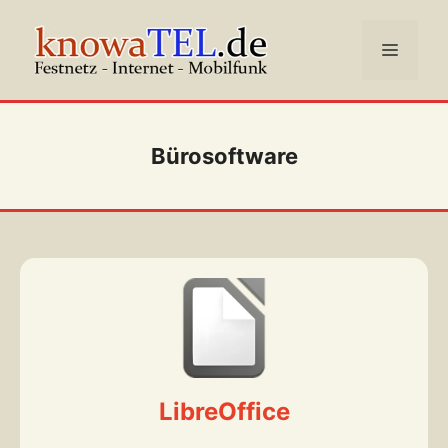
Zum
Inhalt
Menü
springen
Bürosoftware
LibreOffice