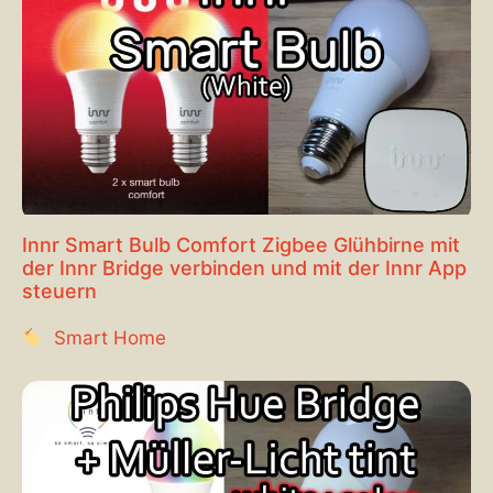
Innr Smart Bulb Comfort Zigbee Glühbirne mit
der Innr Bridge verbinden und mit der Innr App
steuern
Smart Home