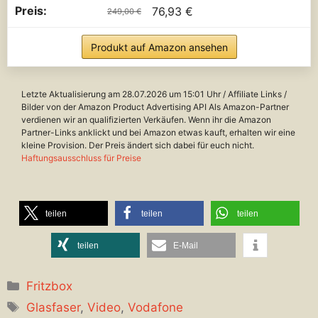
76,93 €
249,00 €
Produkt auf Amazon ansehen
Letzte Aktualisierung am 28.07.2026 um 15:01 Uhr / Affiliate Links /
Bilder von der Amazon Product Advertising API Als Amazon-Partner
verdienen wir an qualifizierten Verkäufen. Wenn ihr die Amazon
Partner-Links anklickt und bei Amazon etwas kauft, erhalten wir eine
kleine Provision. Der Preis ändert sich dabei für euch nicht.
Haftungsausschluss für Preise
teilen
teilen
teilen
teilen
E-Mail
Kategorien
Fritzbox
Schlagwörter
Glasfaser
,
Video
,
Vodafone