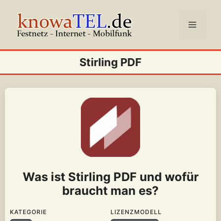
Zum
Inhalt
Menü
springen
Stirling PDF
Was ist Stirling PDF und wofür
braucht man es?
KATEGORIE
LIZENZMODELL