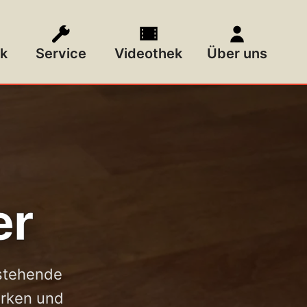
k
Service
Videothek
Über uns
er
estehende
ärken und