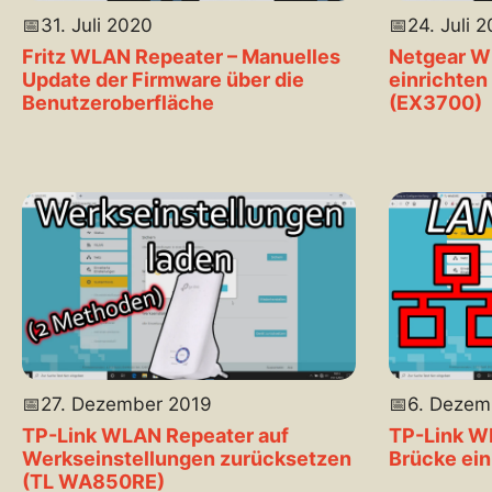
📅
31. Juli 2020
📅
24. Juli 
Fritz WLAN Repeater – Manuelles
Netgear W
Update der Firmware über die
einrichten
Benutzeroberfläche
(EX3700)
📅
27. Dezember 2019
📅
6. Dezem
TP-Link WLAN Repeater auf
TP-Link W
Werkseinstellungen zurücksetzen
Brücke ein
(TL WA850RE)