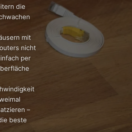
itern die
 schwachen
äusern mit
outers nicht
infach per
oberfläche
hwindigkeit
zweimal
latzieren –
die beste