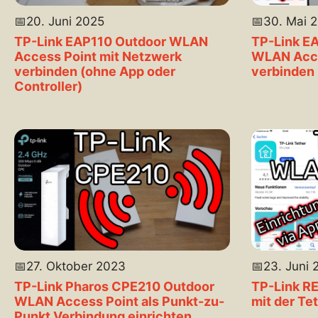
📅
20. Juni 2025
📅
30. Mai 
TP-Link EAP110 Outdoor WLAN
TP-Link E
Access Point mit Netzwerk
WLAN Acce
verbinden (ohne App oder
verbinden 
Controller)
📅
27. Oktober 2023
📅
23. Juni 
TP-Link Pharos CPE210 Outdoor
TP-Link R
WLAN Access Point als Punkt-zu-
mit der Te
Punkt Verbindung einrichten