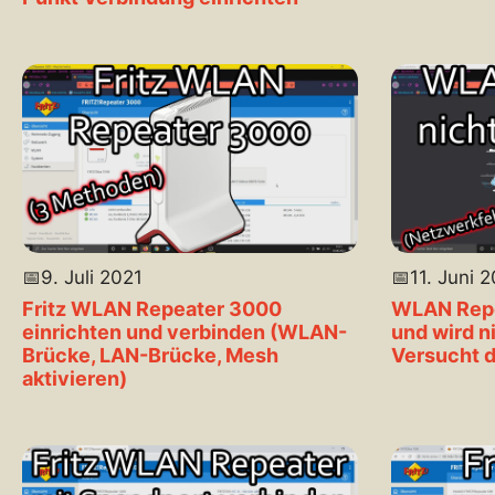
📅
9. Juli 2021
📅
11. Juni 
Fritz WLAN Repeater 3000
WLAN Repea
einrichten und verbinden (WLAN-
und wird n
Brücke, LAN-Brücke, Mesh
Versucht d
aktivieren)