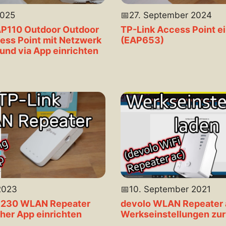
2025
📅
27. September 2024
AP110 Outdoor Outdoor
TP-Link Access Point e
ss Point mit Netzwerk
(EAP653)
und via App einrichten
2023
📅
10. September 2021
E230 WLAN Repeater
devolo WLAN Repeater 
ther App einrichten
Werkseinstellungen zu