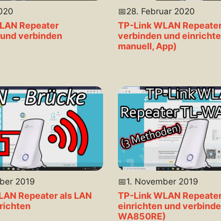
2020
📅
28. Februar 2020
LAN Repeater
TP-Link WLAN Repeate
 und verbinden
verbinden und einricht
manuell, App)
ber 2019
📅
1. November 2019
LAN Repeater als LAN
TP-Link WLAN Repeate
richten
einrichten und verbinde
WA850RE)