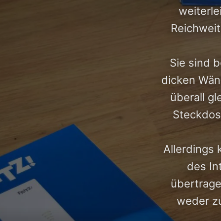
weiterle
Reichweit
Sie sind 
dicken Wänd
überall g
Steckdose
Allerdings
des In
übertragen
weder zu