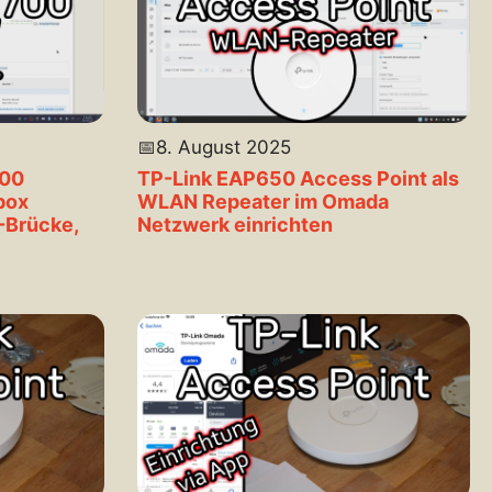
📅
8. August 2025
700
TP-Link EAP650 Access Point als
box
WLAN Repeater im Omada
-Brücke,
Netzwerk einrichten