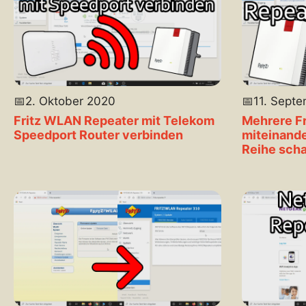
📅
2. Oktober 2020
📅
11. Sept
Fritz WLAN Repeater mit Telekom
Mehrere F
Speedport Router verbinden
miteinande
Reihe scha