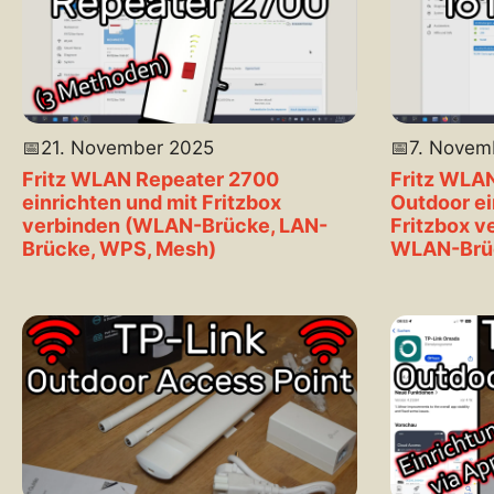
📅
21. November 2025
📅
7. Novem
Fritz WLAN Repeater 2700
Fritz WLA
einrichten und mit Fritzbox
Outdoor ei
verbinden (WLAN-Brücke, LAN-
Fritzbox v
Brücke, WPS, Mesh)
WLAN-Brü