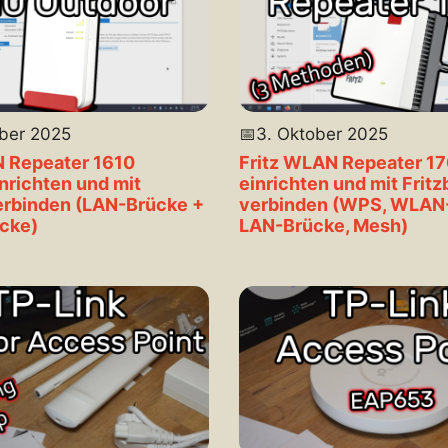
ber 2025
📅
3. Oktober 2025
N Repeater 1610
Fritz WLAN Repeater 1
nrichten und mit
einrichten und mit Fritz
erbinden (LAN-Brücke +
verbinden (WPS, WLAN
cke)
LAN-Brücke, Mesh)