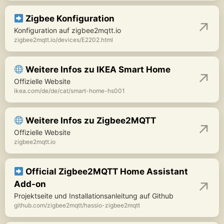
Zigbee Konfiguration
Konfiguration auf zigbee2mqtt.io
zigbee2mqtt.io/devices/E2202.html
Weitere Infos zu IKEA Smart Home
Offizielle Website
ikea.com/de/de/cat/smart-home-hs001
Weitere Infos zu Zigbee2MQTT
Offizielle Website
zigbee2mqtt.io
Official Zigbee2MQTT Home Assistant
Add-on
Projektseite und Installationsanleitung auf Github
github.com/zigbee2mqtt/hassio-zigbee2mqtt