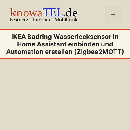
Zum
Inhalt
Menü
springen
IKEA Badring Wasserlecksensor in
Home Assistant einbinden und
Automation erstellen (Zigbee2MQTT)