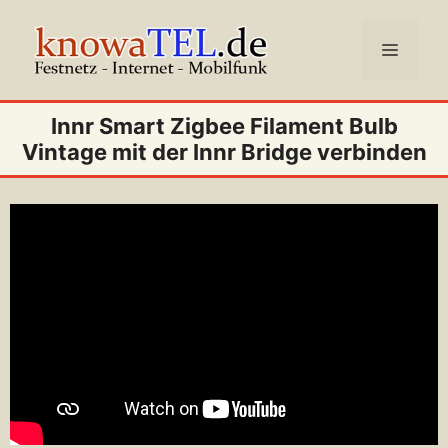
Zum
Inhalt
Menü
springen
Innr Smart Zigbee Filament Bulb
Vintage mit der Innr Bridge verbinden