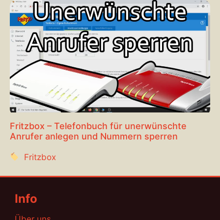
Fritzbox – Telefonbuch für unerwünschte
Anrufer anlegen und Nummern sperren
Fritzbox
Info
Über uns