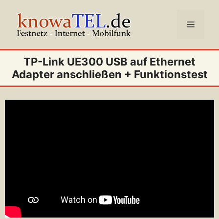
Zum
Inhalt
Menü
springen
TP-Link UE300 USB auf Ethernet
Adapter anschließen + Funktionstest