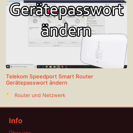
Telekom Speedport Smart Router
Gerätepasswort ändern
Router und Netzwerk
Info
Über uns