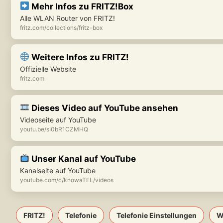
Mehr Infos zu FRITZ!Box
Alle WLAN Router von FRITZ!
fritz.com/collections/fritz-box
Weitere Infos zu FRITZ!
Offizielle Website
fritz.com
Dieses Video auf YouTube ansehen
Videoseite auf YouTube
youtu.be/sI0bR1CZMHQ
Unser Kanal auf YouTube
Kanalseite auf YouTube
youtube.com/c/knowaTEL/videos
FRITZ!
Telefonie
Telefonie Einstellungen
W