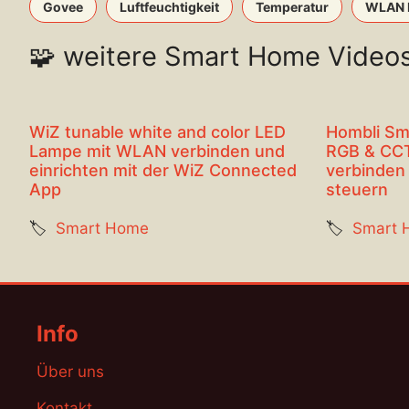
Govee
Luftfeuchtigkeit
Temperatur
WLAN L
🧩 weitere Smart Home Video
WiZ tunable white and color LED
Hombli Sm
Lampe mit WLAN verbinden und
RGB & CC
einrichten mit der WiZ Connected
verbinden
App
steuern
🏷️
Smart Home
🏷️
Smart 
Info
Über uns
Kontakt