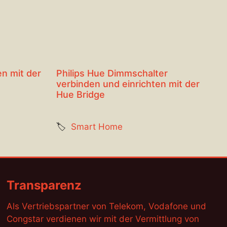
n mit der
Philips Hue Dimmschalter
verbinden und einrichten mit der
Hue Bridge
🏷️
Smart Home
Transparenz
Als Vertriebspartner von Telekom, Vodafone und
Congstar verdienen wir mit der Vermittlung von