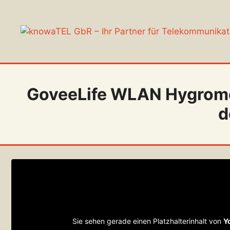
Zum
Inhalt
springen
GoveeLife WLAN Hygrome
d
Sie sehen gerade einen Platzhalterinhalt von
Y