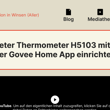
Blog
Mediathe
ter Thermometer H5103 mit
er Govee Home App einricht
ouTube
. Um auf den eigentlichen Inhalt zuzugreifen, klicken Sie auf 
dabei Daten an Drittanbieter weitergegeben werden.