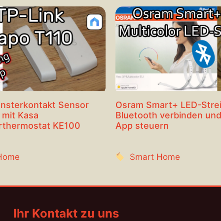
ensterkontakt Sensor
Osram Smart+ LED-Strei
 mit Kasa
Bluetooth verbinden und
rthermostat KE100
App steuern
Home
Smart Home
Ihr Kontakt zu uns