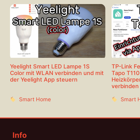
Yeelight Smart LED Lampe 1S
TP-Link F
Color mit WLAN verbinden und mit
Tapo T110
der Yeelight App steuern
Heizkörpe
verbinden
Smart Home
Smart 
Info