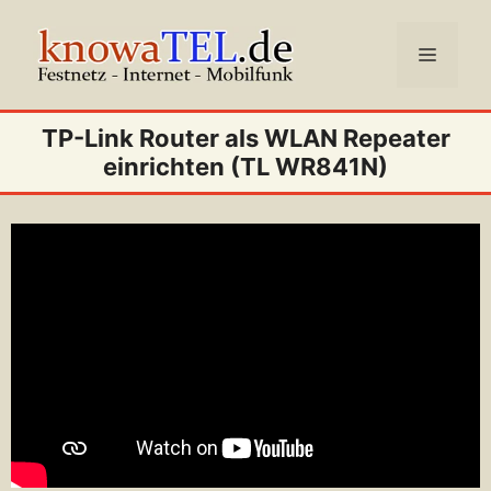
Zum
Inhalt
Menü
springen
TP-Link Router als WLAN Repeater
einrichten (TL WR841N)