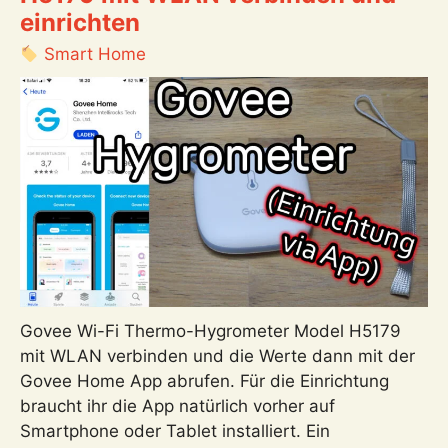
einrichten
Installation
von
Smart Home
Windows
11
aus
einer
ISO-
Datei
erstellen
Govee Wi-Fi Thermo-Hygrometer Model H5179
mit WLAN verbinden und die Werte dann mit der
Govee Home App abrufen. Für die Einrichtung
braucht ihr die App natürlich vorher auf
Smartphone oder Tablet installiert. Ein