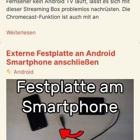
Fernseher kein Android TV läuft, lässt es sich mit
dieser Streaming Box problemlos nachrüsten. Die
Chromecast-Funktion ist auch mit an
:
Weiterlesen
Nokia
Streaming
Externe Festplatte an Android
Box
Smartphone anschließen
8000
verbinden
Android
und
einrichten
+
kurze
Android
TV
Übersicht