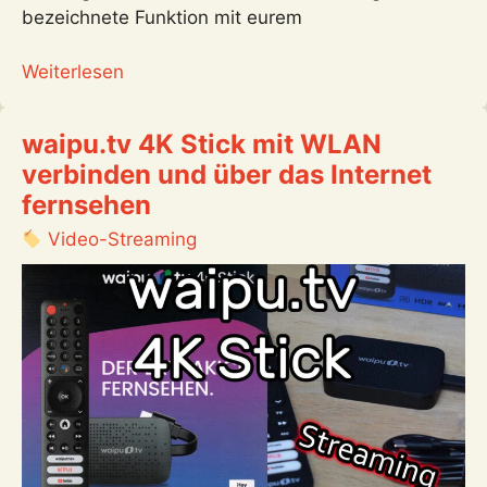
bezeichnete Funktion mit eurem
:
Weiterlesen
Fritzbox
mit
waipu.tv 4K Stick mit WLAN
Smartphone
verbinden und über das Internet
WLAN
fernsehen
Hotspot
verbinden
Video-Streaming