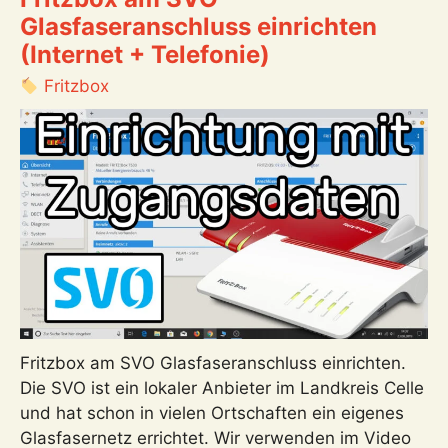
Steckdose
Glasfaseranschluss einrichten
Smart
(Internet + Telefonie)
Plug
MSS210
Fritzbox
einrichten,
mit
WLAN
verbinden
und
mit
der
App
steuern
Fritzbox am SVO Glasfaseranschluss einrichten.
Die SVO ist ein lokaler Anbieter im Landkreis Celle
und hat schon in vielen Ortschaften ein eigenes
Glasfasernetz errichtet. Wir verwenden im Video