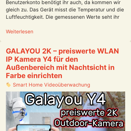
Benutzerkonto benötigt ihr auch, da kommen wir
gleich zu. Das Gerät misst die Temperatur und die
Luftfeuchtigkeit. Die gemessenen Werte seht ihr
:
Weiterlesen
Govee
Wi-
GALAYOU 2K – preiswerte WLAN
Fi
IP Kamera Y4 für den
Thermo-
Außenbereich mit Nachtsicht in
Hygrometer
Farbe einrichten
H5179
mit
Smart Home Videoüberwachung
WLAN
verbinden
und
einrichten