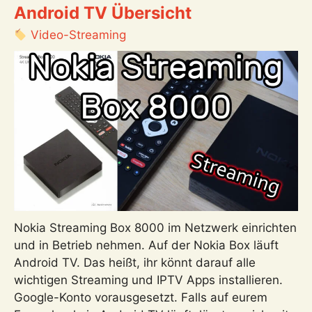
Android TV Übersicht
WLAN
IP
Video-Streaming
Kamera
Y4
für
den
Außenbereich
mit
Nachtsicht
in
Farbe
einrichten
Nokia Streaming Box 8000 im Netzwerk einrichten
und in Betrieb nehmen. Auf der Nokia Box läuft
Android TV. Das heißt, ihr könnt darauf alle
wichtigen Streaming und IPTV Apps installieren.
Google-Konto vorausgesetzt. Falls auf eurem