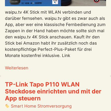
waipu.tv 4K Stick mit WLAN verbinden und
darüber fernsehen. waipu.tv gibt es zwar auch als
App, aber wer eine klassische Fernbedienung zum
Zappen in der Hand haben möchte sollte sich mal
den waipu.tv 4K Stick anschauen. Kauft ihr den
Stick bei Amazon habt ihr zusätzlich noch das
kostenpflichtige Perfect-Plus-Paket für drei
Monate kostenfrei inklusive. Link
:
Weiterlesen
waipu.tv
4K
TP-Link Tapo P110 WLAN
Stick
Steckdose einrichten und mit der
mit
App steuern
WLAN
verbinden
Smart Home Stromversorgung