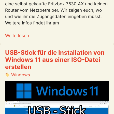
eine selbst gekaufte Fritzbox 7530 AX und keinen
Router vom Netzbetreiber. Wir zeigen euch, wo
und wie ihr die Zugangsdaten eingeben müsst.
Weitere Infos findet ihr am
:
Weiterlesen
Fritzbox
am
USB-Stick für die Installation von
SVO
Windows 11 aus einer ISO-Datei
Glasfaseranschluss
erstellen
einrichten
(Internet
Windows
+
Telefonie)