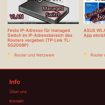
Feste IP-Adresse für managed
ASUS WLA
Switch im IP-Adressbereich des
App einri
Routers vergeben (TP-Link TL-
SG2008P)
Router und Netzwerk
Router
Info
Über uns
Kontakt