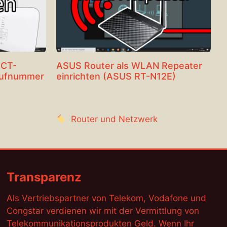
ECT-
ASUS Router als WLAN Repeater
Rufnummer
einrichten (ASUS RT-N12E)
Router und Netzwerk
Transparenz
Als Vertriebspartner von Telekom, Vodafone und
Congstar verdienen wir mit der Vermittlung von
Telekommunikationsprodukten Geld. Wenn Ihr