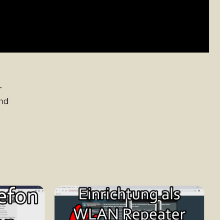
r
und