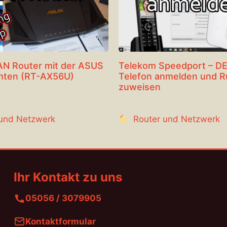
N Router mit der ASUS
Telekom Speedport – D
chten (RT-AX56U)
Telefon anmelden und 
zuweisen
 und Netzwerk
Router und Netzwerk
Ihr Kontakt zu uns
05056 / 3079905
Kontaktformular